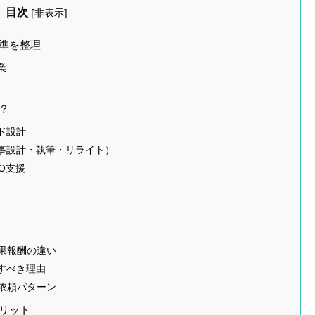
目次
[
非表示
]
基準を整理
業
？
ド設計
記事設計・執筆・リライト）
O支援
果報酬の違い
すべき理由
依頼パターン
メリット