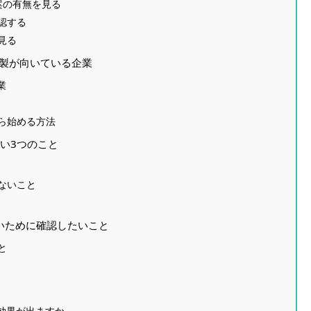
案の有無を見る
認する
見る
内製が向いている企業
業
ら始める方法
たい3つのこと
ないこと
ないために確認したいこと
と
効果が出ますか