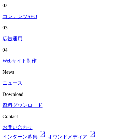
02
コンテンツSEO
03
広告運用
04
Webサイト制作
News
ニュース
Download
資料ダウンロード
Contact
お問い合わせ
open_in_new
open_in_new
インターン募集
オウンドメディア