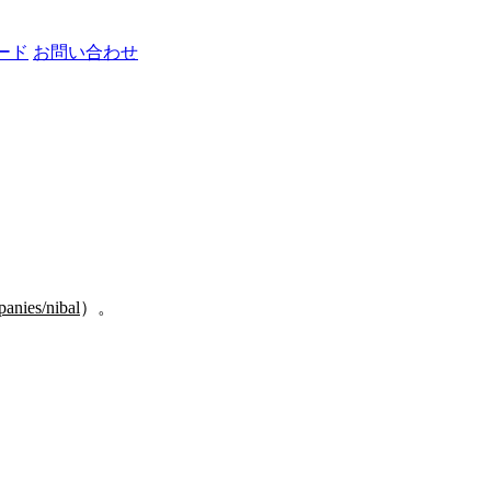
ード
お問い合わせ
panies/nibal
）。